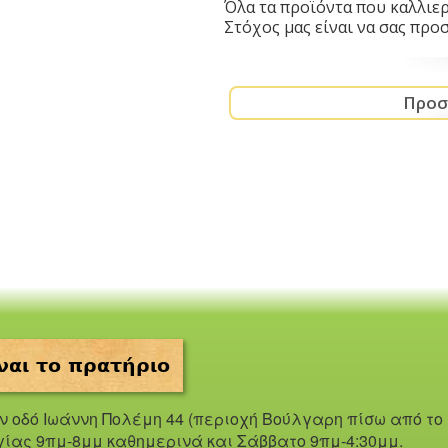
Όλα τα προϊόντα που καλλιερ
Στόχος μας είναι να σας προ
ναι το πρατήριο
ην οδό Iωάννη Πολέμη 44 (περιοχή Βούλγαρη πίσω από το
γίας 9πμ-8μμ καθημερινά και Σάββατο 9πμ-4:30μμ.