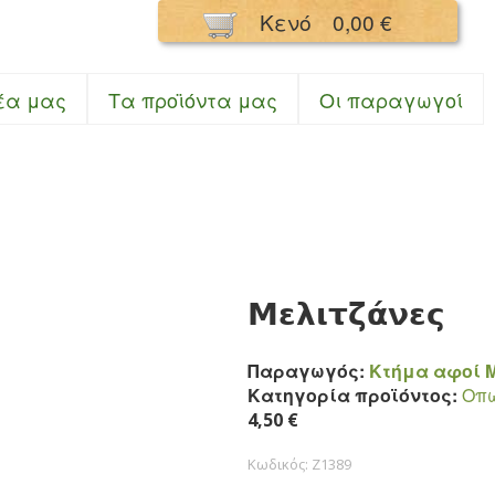
Παράκαμψη
Κενό
0,00 €
προς το
κυρίως
περιεχόμενο
σμός Κουκούλι
έα μας
Τα προϊόντα μας
Oι παραγωγοί
Μελιτζάνες
Παραγωγός:
Κτήμα αφοί 
Κατηγορία προϊόντος:
Οπ
4,50 €
Κωδικός:
Z1389