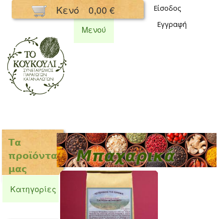
Παράκαμψη
Κενό
0,00 €
Είσοδος
προς το
Εγγραφή
κυρίως
Μενού
περιεχόμενο
Συνεταιρισμός
Κουκούλι
Τα
Μπαχαρικά
προϊόντα
μας
Κατηγορίες