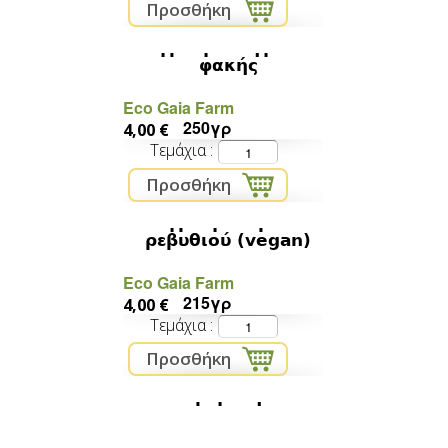
Μείγμα για τηγανίτες
φακής
Eco Gaia Farm
250γρ
4,00 €
Τεμάχια
Μείγμα για ομελέτα
ρεβυθιού (vegan)
Eco Gaia Farm
215γρ
4,00 €
Τεμάχια
ρίγανη