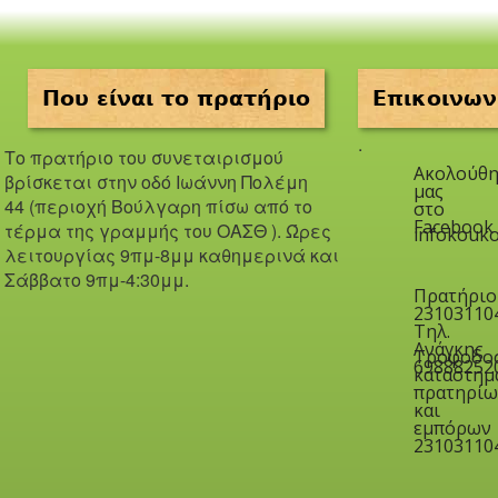
Που είναι το πρατήριο
Επικοινων
.
Το πρατήριο του συνεταιρισμού
Ακολούθη
βρίσκεται στην οδό Iωάννη Πολέμη
μας
44 (περιοχή Βούλγαρη πίσω από το
στο
Facebook
τέρμα της γραμμής του ΟΑΣΘ ). Ώ
ρες
infokouko
λειτουργίας 9πμ-8μμ καθημερινά και
Σάββατο 9πμ-4:30μμ.
Πρατήριο
23103110
Τηλ.
Ανάγκης
Τροφοδο
69888252
καταστημ
πρατηρίω
και
εμπόρων
23103110