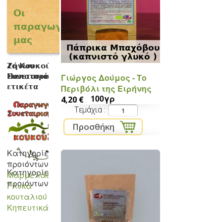
Οι
παραγωγοί
μας
Πάπρικα Μπαχόβου
(καπνιστό γλυκό )
Ζήνων
Παπατσιάρας
Γιώργος Δούμος - Το
Περιβόλι της Ειρήνης
100γρ
4,20 €
Τεμάχια
Κατηγορίες
προιόντων:
Μαρμελάδες-
Γλυκά
κουταλιού
Κηπευτικά