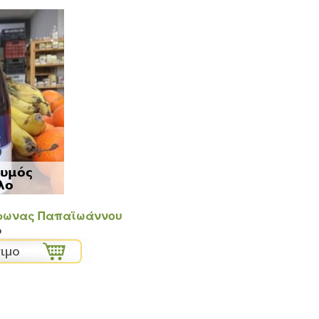
χυμός
λο
φωνας Παπαϊωάννου
ρ