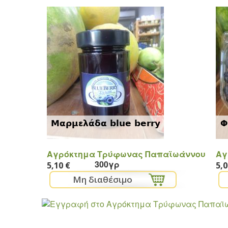
Μαρμελάδα blue berry
Φ
Αγρόκτημα Τρύφωνας Παπαϊωάννου
Αγ
300γρ
5,10 €
5,0