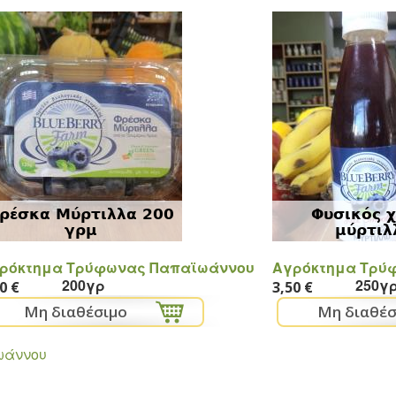
ρέσκα Μύρτιλλα 200
Φυσικός 
γρμ
μύρτιλ
ρόκτημα Τρύφωνας Παπαϊωάννου
Αγρόκτημα Τρύ
200γρ
250γ
0 €
3,50 €