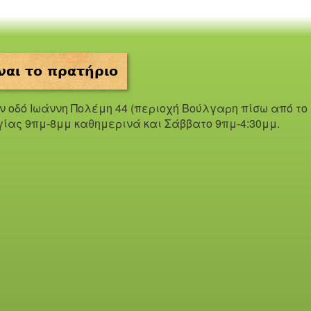
ναι το πρατήριο
ην οδό Iωάννη Πολέμη 44 (περιοχή Βούλγαρη πίσω από το
γίας 9πμ-8μμ καθημερινά και Σάββατο 9πμ-4:30μμ.