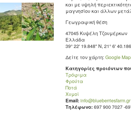
και με υψηλή περιεκτικότητ
μαγνησίου και άλλων μετάλ
Γεωγραφική θέση
47045 Κυψέλη Τζουμέρκων
Ελλάδα
39° 22' 19.848" N, 21° 6' 40.18
Δείτε τον χάρτη:
Google Map
Κατηγορίες προιόντων π
Τρόφιμα
Φρούτα
Ποτά
Χυμοί
Email:
info@blueberriesfarm.gr
Τηλέφωνο:
697 900 7027 -
69