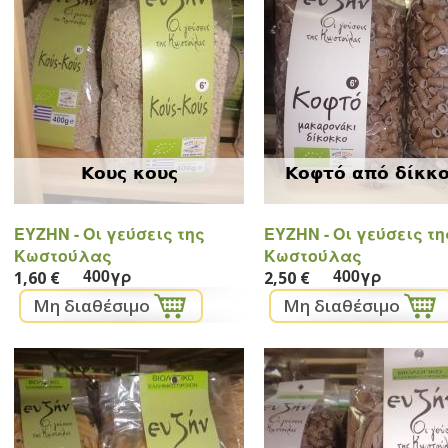
Κους κους
Κοφτό από δίκκ
ΕYZHN - Oι γεύσεις της
ΕYZHN - Oι γεύσεις τη
Κωστούλας
Κωστούλας
400γρ
400γρ
1,60 €
2,50 €