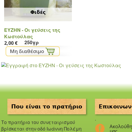
Φιδές
ΕYZHN - Oι γεύσεις της
Κωστούλας
250γρ
2,00 €
Που είναι το πρατήριο
Επικοινων
.
Το πρατήριο του συνεταιρισμού
Ακολούθη
βρίσκεται στην οδό Iωάννη Πολέμη
μας