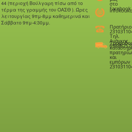
44 (περιοχή Βούλγαρη πίσω από το
στο
Facebook
τέρμα της γραμμής του ΟΑΣΘ ). Ώ
ρες
infokouko
λειτουργίας 9πμ-8μμ καθημερινά και
Σάββατο 9πμ-4:30μμ.
Πρατήριο
23103110
Τηλ.
Ανάγκης
Τροφοδο
69888252
καταστημ
πρατηρίω
και
εμπόρων
23103110