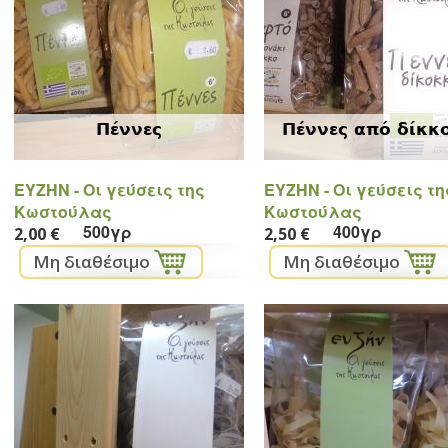
Πέννες
Πέννες από δίκκ
ΕYZHN - Oι γεύσεις της
ΕYZHN - Oι γεύσεις τη
Κωστούλας
Κωστούλας
500γρ
400γρ
2,00 €
2,50 €