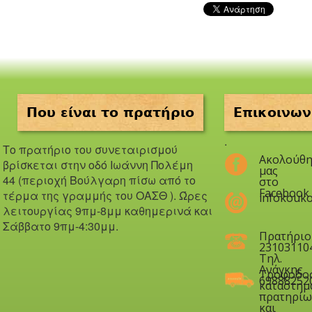
Που είναι το πρατήριο
Επικοινων
.
Το πρατήριο του συνεταιρισμού
Ακολούθη
βρίσκεται στην οδό Iωάννη Πολέμη
μας
44 (περιοχή Βούλγαρη πίσω από το
στο
Facebook
τέρμα της γραμμής του ΟΑΣΘ ). Ώ
ρες
infokouko
λειτουργίας 9πμ-8μμ καθημερινά και
Σάββατο 9πμ-4:30μμ.
Πρατήριο
23103110
Τηλ.
Ανάγκης
Τροφοδο
69888252
καταστημ
πρατηρίω
και