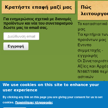
Κρατήστε επαφή μαζί μας
Πώς
λειτουργο
Για ενημερώσεις σχετικά με διανομές
To καταστατικό
προϊόντων και νέα του συνεταιρισμού
δώστε μας το email σας.
μας
Τα κριτήρια τω
προιόντων μας
Έντυπο
συμμετοχής -
εγγραφής
Οι Συνεταιριστ
Αξίες και Αρχέ
Ν1667/1986 περ
αστικών
συνεταιρισμών
We use cookies on this site to enhance your
Πολιτική
user experience
Απορρήτου
By clicking any link on this page you are giving your consent for us to set
Oροι και
cookies.
προϋποθέσεις
Περισσότερες πληροφορίες