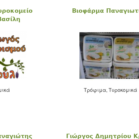
υροκομείο
Βιοφάρμα Παναγιωτ
Βασίλη
μικά
Τρόφιμα, Tυροκομικά
αναγιώτης
Γιώργος Δημητρίου 