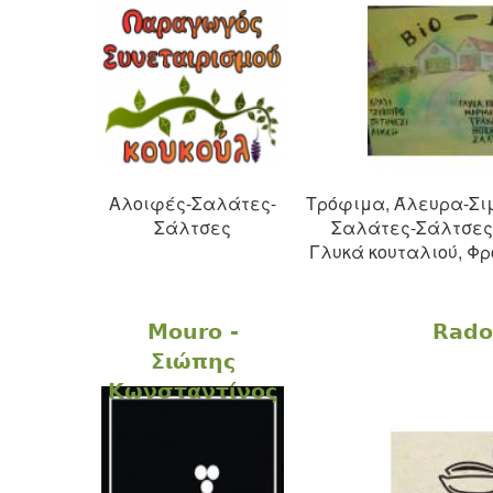
Αλοιφές-Σαλάτες-
Τρόφιμα, Άλευρα-Σιμ
Σάλτσες
Σαλάτες-Σάλτσες
Γλυκά κουταλιού, Φρ
Mouro -
Rado
Σιώπης
Κωνσταντίνος