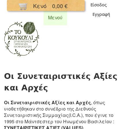
Παράκαμψη
Κενό
0,00 €
Είσοδος
προς το
Εγγραφή
κυρίως
Μενού
περιεχόμενο
Συνεταιρισμός
Κουκούλι
Οι Συνεταιριστικές Αξίες
και Αρχές
Οι Συνεταιριστικές Αξίες και Αρχές
, όπως
υιοθετήθηκαν στο συνέδριο της Διεθνούς
Συνεταιριστικής Συμμαχίας(I.C.A.), που έγινε το
1995 στο Μάντσεστερ του Ηνωμένου Βασιλείου :
ΣΥΝΕΤΑΙΡΙΣΤΙΚΕΣ ΑΞΙΕΣ (VALUES)