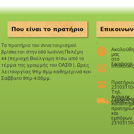
Που είναι το πρατήριο
Επικοινων
.
Το πρατήριο του συνεταιρισμού
Ακολούθη
βρίσκεται στην οδό Iωάννη Πολέμη
μας
44 (περιοχή Βούλγαρη πίσω από το
στο
Facebook
τέρμα της γραμμής του ΟΑΣΘ ). Ώ
ρες
infokouko
λειτουργίας 9πμ-8μμ καθημερινά και
Σάββατο 9πμ-4:30μμ.
Πρατήριο
23103110
Τηλ.
Ανάγκης
Τροφοδο
69888252
καταστημ
πρατηρίω
και
εμπόρων
23103110