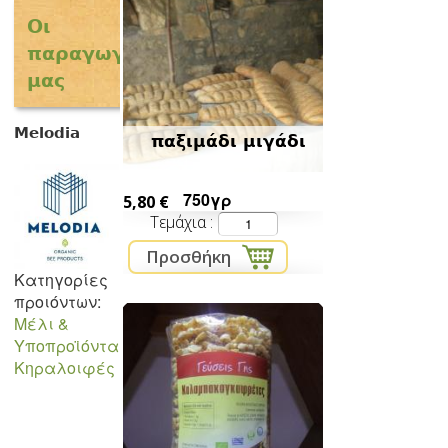
Οι
παραγωγοί
μας
Melodia
παξιμάδι μιγάδι
750γρ
5,80 €
Τεμάχια
Κατηγορίες
προιόντων:
Μέλι &
Υποπροϊόντα
Κηραλοιφές