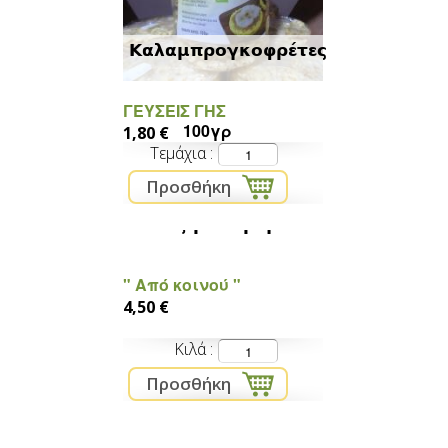
Καλαμπρογκοφρέτες
ΓΕΥΣΕΙΣ ΓΗΣ
100γρ
1,80 €
Τεμάχια
παξιμάδι μιγάδι
" Από κοινού "
4,50 €
Κιλά