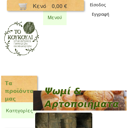
Παράκαμψη
Κενό
0,00 €
Είσοδος
προς το
Εγγραφή
κυρίως
Μενού
περιεχόμενο
Συνεταιρισμός
Κουκούλι
Τα
Ψωμί &
προϊόντα
μας
Αρτοποιήματα
Κατηγορίες