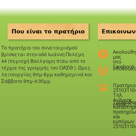
Που είναι το πρατήριο
Επικοινων
.
Το πρατήριο του συνεταιρισμού
Ακολούθη
βρίσκεται στην οδό Iωάννη Πολέμη
μας
44 (περιοχή Βούλγαρη πίσω από το
στο
Facebook
τέρμα της γραμμής του ΟΑΣΘ ). Ώ
ρες
infokouko
λειτουργίας 9πμ-8μμ καθημερινά και
Σάββατο 9πμ-4:30μμ.
Πρατήριο
23103110
Τηλ.
Ανάγκης
Τροφοδο
69888252
καταστημ
πρατηρίω
και
εμπόρων
23103110