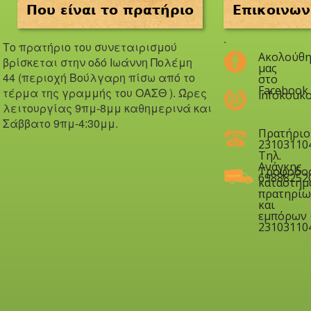
Που είναι το πρατήριο
Επικοινων
.
Το πρατήριο του συνεταιρισμού
Ακολούθη
βρίσκεται στην οδό Iωάννη Πολέμη
μας
44 (περιοχή Βούλγαρη πίσω από το
στο
Facebook
τέρμα της γραμμής του ΟΑΣΘ ). Ώ
ρες
infokouko
λειτουργίας 9πμ-8μμ καθημερινά και
Σάββατο 9πμ-4:30μμ.
Πρατήριο
23103110
Τηλ.
Ανάγκης
Τροφοδο
69888252
καταστημ
πρατηρίω
και
εμπόρων
23103110