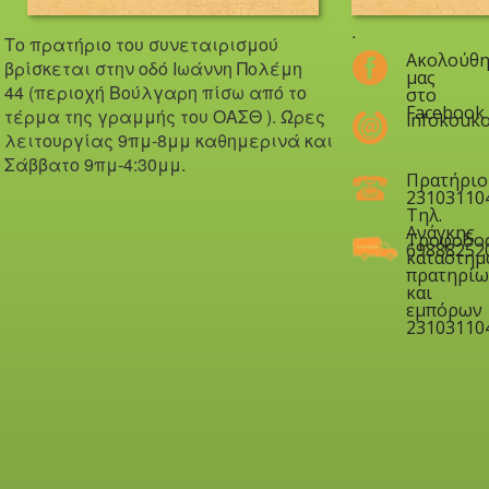
.
Το πρατήριο του συνεταιρισμού
Ακολούθη
βρίσκεται στην οδό Iωάννη Πολέμη
μας
44 (περιοχή Βούλγαρη πίσω από το
στο
Facebook
τέρμα της γραμμής του ΟΑΣΘ ). Ώ
ρες
infokouko
λειτουργίας 9πμ-8μμ καθημερινά και
Σάββατο 9πμ-4:30μμ.
Πρατήριο
23103110
Τηλ.
Ανάγκης
Τροφοδο
69888252
καταστημ
πρατηρίω
και
εμπόρων
23103110