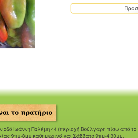
ναι το πρατήριο
ην οδό Iωάννη Πολέμη 44 (περιοχή Βούλγαρη πίσω από το
γίας 9πμ-8μμ καθημερινά και Σάββατο 9πμ-4:30μμ.