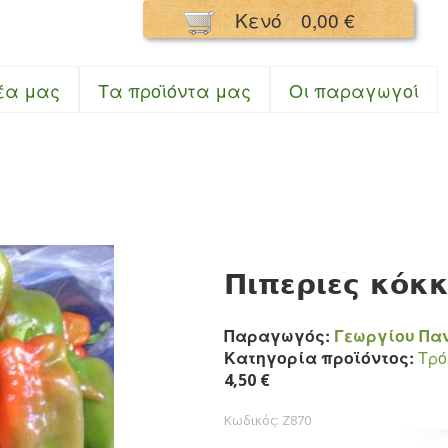
Παράκαμψη
Κενό
0,00 €
προς το
κυρίως
περιεχόμενο
σμός Κουκούλι
έα μας
Τα προϊόντα μας
Oι παραγωγοί
Πιπεριες κόκ
Παραγωγός:
Γεωργίου Πα
Κατηγορία προϊόντος:
Τρ
4,50 €
Κωδικός:
Z870