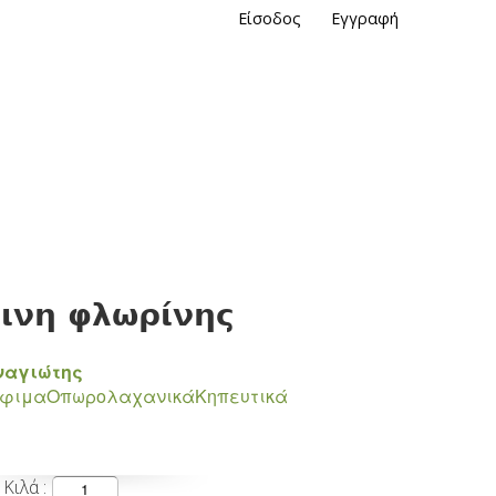
Είσοδος
Εγγραφή
κινη φλωρίνης
ναγιώτης
όφιμα
Οπωρολαχανικά
Κηπευτικά
Κιλά